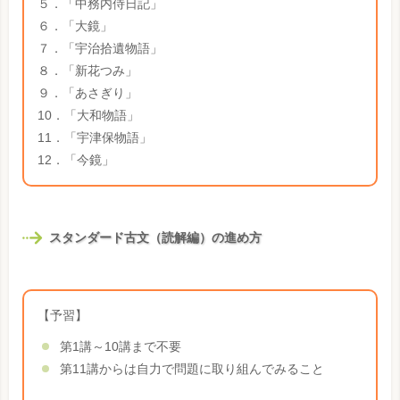
５．「中務内侍日記」
６．「大鏡」
７．「宇治拾遺物語」
８．「新花つみ」
９．「あさぎり」
10．「大和物語」
11．「宇津保物語」
12．「今鏡」
スタンダード古文（読解編）の進め方
【予習】
第1講～10講まで不要
第11講からは自力で問題に取り組んでみること