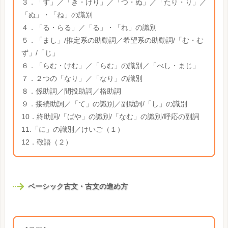
３．「ず」／「き・けり」／「つ・ぬ」／「たり・り」／
「ぬ」・「ね」の識別
４．「る・らる」／「る」・「れ」の識別
５．「まし」/推定系の助動詞／希望系の助動詞/「む・む
ず」/「じ」
６．「らむ・けむ」／「らむ」の識別／「べし・まじ」
７．２つの「なり」／「なり」の識別
８．係助詞／間投助詞／格助詞
９．接続助詞／「て」の識別／副助詞/「し」の識別
10．終助詞/「ばや」の識別/「なむ」の識別/呼応の副詞
11.「に」の識別／けいご（１）
12．敬語（２）
ベーシック古文・古文の進め方