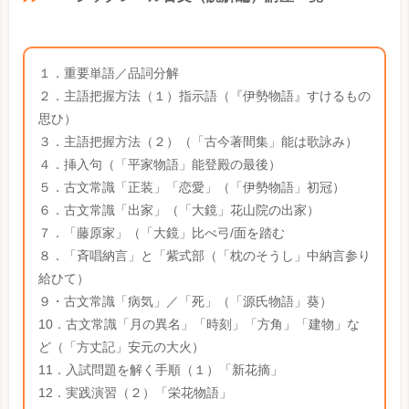
１．重要単語／品詞分解
２．主語把握方法（１）指示語（『伊勢物語』すけるもの
思ひ）
３．主語把握方法（２）（「古今著間集」能は歌詠み）
４．挿入句（「平家物語」能登殿の最後）
５．古文常識「正装」「恋愛」（「伊勢物語」初冠）
６．古文常識「出家」（「大鏡」花山院の出家）
７．「藤原家」（「大鏡」比べ弓/面を踏む
８．「斉唱納言」と「紫式部（「枕のそうし」中納言参り
給ひて）
９・古文常識「病気」／「死」（「源氏物語」葵）
10．古文常識「月の異名」「時刻」「方角」「建物」な
ど（「方丈記」安元の大火）
11．入試問題を解く手順（１）「新花摘」
12．実践演習（２）「栄花物語」