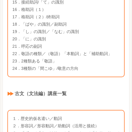
15．接続助詞/「て」の識別
16．格助詞（１）
17．格助詞（２）/終助詞
18．「ばや」の識別／副助詞
19．「し」の識別／「なむ」の識別
20．「に」の識別
21．呼応の副詞
22．敬語の種類／（敬語）「本動詞」と「補助動詞」
23．2種類ある「敬語」
24．3種類の「間こゆ」/敬意の方向
古文（文法編）講座一覧
１．歴史的仮名遣い／動詞
２．形容詞／形容動詞／助動詞（活用と接続）