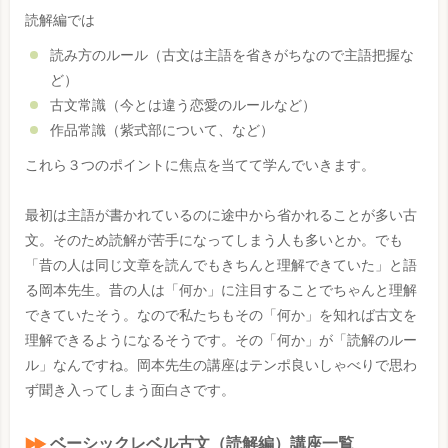
読解編では
読み方のルール（古文は主語を省きがちなので主語把握な
ど）
古文常識（今とは違う恋愛のルールなど）
作品常識（紫式部について、など）
これら３つのポイントに焦点を当てて学んでいきます。
最初は主語が書かれているのに途中から省かれることが多い古
文。そのため読解が苦手になってしまう人も多いとか。でも
「昔の人は同じ文章を読んでもきちんと理解できていた」と語
る岡本先生。昔の人は「何か」に注目することでちゃんと理解
できていたそう。なので私たちもその「何か」を知れば古文を
理解できるようになるそうです。その「何か」が「読解のルー
ル」なんですね。岡本先生の講座はテンポ良いしゃべりで思わ
ず聞き入ってしまう面白さです。
ベーシックレベル古文（読解編）講座一覧