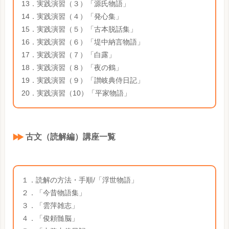
13．実践演習（３）「源氏物語」
14．実践演習（４）「発心集」
15．実践演習（５）「古本脱話集」
16．実践演習（６）「堤中納言物語」
17．実践演習（７）「白露」
18．実践演習（８）「夜の鶴」
19．実践演習（９）「讃岐典侍日記」
20．実践演習（10）「平家物語」
古文（読解編）講座一覧
１．読解の方法・手順/「浮世物語」
２．「今昔物語集」
３．「雲萍雑志」
４．「俊頼髄脳」