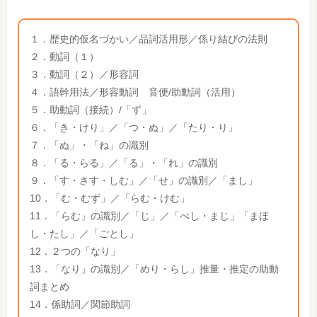
１．歴史的仮名づかい／品詞活用形／係り結びの法則
２．動詞（１）
３．動詞（２）／形容詞
４．語幹用法／形容動詞 音便/助動詞（活用）
５．助動詞（接続）/「ず」
６．「き・けり」／「つ・ぬ」／「たり・り」
７．「ぬ」・「ね」の識別
８．「る・らる」／「る」・「れ」の識別
９．「す・さす・しむ」／「せ」の識別／「まし」
10．「む・むず」／「らむ・けむ」
11．「らむ」の識別／「じ」／「べし・まじ」「まほ
し・たし」／「ごとし」
12．２つの「なり」
13．「なり」の識別／「めり・らし」推量・推定の助動
詞まとめ
14．係助詞／関節助詞