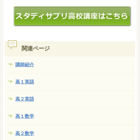
関連ページ
講師紹介
高１英語
高２英語
高１数学
高２数学