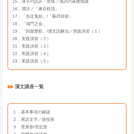
15．漢字の読み・意味／漢詩の基礎知識
16．漢詩／「漱石枕流」
17．「先従鬼始」/「蘇武持節」
18．「鴻門之会」
19．「四面楚歌」/漢文読解法／実践演習（１）
20．実践演習（２）
21．実践演習（３）
22．実践演習（４）
23．実践演習（５）
漢文講座一覧
１．基本事項の確認
２．再読文字／使役形
３．受身形/否定形