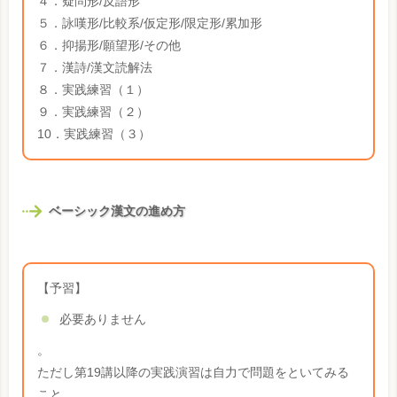
４．疑問形/反語形
５．詠嘆形/比較系/仮定形/限定形/累加形
６．抑揚形/願望形/その他
７．漢詩/漢文読解法
８．実践練習（１）
９．実践練習（２）
10．実践練習（３）
ベーシック漢文の進め方
【予習】
必要ありません
。
ただし第19講以降の実践演習は自力で問題をといてみる
こと