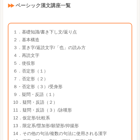
ベーシック漢文講座一覧
１．基礎知識/書き下し文/返り点
２．基本構造
３．置き字/返読文字/「也」の読み方
４．再読文字
５．使役形
６．否定形（１）
７．否定形（２）
８・否定形（３）/受身形
９．疑問・反語（１）
10．疑問・反語（２）
11．疑問・反語（３）/詠嘆形
12．仮定形/比較系
13．限定系/塁加形/願望形/抑揚形
14．その他の句法/複数の句法に使用される漢字