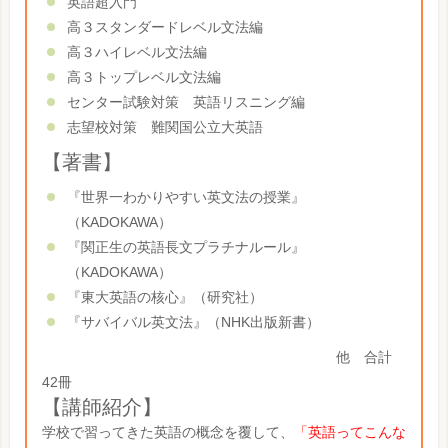
英語超入門
高３スタンダードレベル文法編
高３ハイレベル文法編
高３トップレベル文法編
センター試験対策 英語リスニング編
志望校対策 難関国公立大英語
【著書】
『世界一わかりやすい英文法の授業』
（KADOKAWA）
『関正生の英語長文プラチナルール』
（KADOKAWA）
『東大英語の核心』（研究社）
『サバイバル英文法』（NHK出版新書）
他 合計
42冊
【講師紹介】
学校で習ってきた英語の概念を覆して、
「英語ってこんな