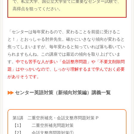
で、私立大学、国公立大学全てに重要なセンター試験で、
高得点を狙ってください。
「センターは毎年変わるので、変わることを前提に受けるこ
と！」とおっしゃる肘井先生。確かにいきなり傾向が変わると
焦ってしまいますが、毎年変わると知っていれば落ち着いてい
られますもんね。この講座では最近の傾向を取り上げていま
す。
中でも苦手な人が多い「会話整序問題」や「不要文削除問
題」はやっかいなので、しっかり理解するまで学んでおく必要
がありそうです。
センター英語対策（新傾向対策編）講義一覧
第1講 二重空所補充・会話文整序問題対策 P
【1】 二重空所補充問題対策
【2】 会話文整序問題対策①