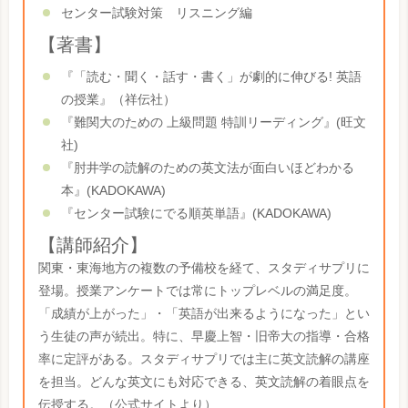
センター試験対策 リスニング編
【著書】
『「読む・聞く・話す・書く」が劇的に伸びる! 英語
の授業』（祥伝社）
『難関大のための 上級問題 特訓リーディング』(旺文
社)
『肘井学の読解のための英文法が面白いほどわかる
本』(KADOKAWA)
『センター試験にでる順英単語』(KADOKAWA)
【講師紹介】
関東・東海地方の複数の予備校を経て、スタディサプリに
登場。授業アンケートでは常にトップレベルの満足度。
「成績が上がった」・「英語が出来るようになった」とい
う生徒の声が続出。特に、早慶上智・旧帝大の指導・合格
率に定評がある。スタディサプリでは主に英文読解の講座
を担当。どんな英文にも対応できる、英文読解の着眼点を
伝授する。（公式サイトより）