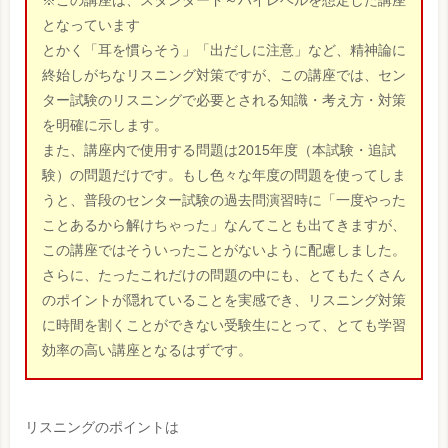
※この講座は、スタンダード～ハイレベルを想定した講座
となっています
とかく「耳を慣らそう」「出だしに注意」など、精神論に
終始しがちなリスニング対策ですが、この講座では、セン
ター試験のリスニングで必要とされる知識・考え方・対策
を明確に示します。
また、講座内で使用する問題は2015年度（本試験・追試
験）の問題だけです。もし色々な年度の問題を使ってしま
うと、普段のセンター試験の過去問演習時に「一度やった
ことあるから解けちゃった」なんてことも出てきますが、
この講座ではそういったことがないように配慮しました。
さらに、たったこれだけの問題の中にも、とてもたくさん
のポイントが隠れていることを実感でき、リスニング対策
に時間を割くことができない受験生にとって、とても学習
効率の高い講座となるはずです。
リスニングのポイントは