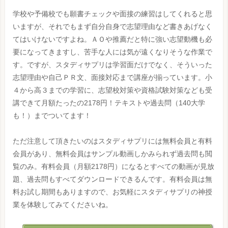
学校や予備校でも願書チェックや面接の練習はしてくれると思
いますが、それでもまず自分自身で志望理由など書きあげなく
てはいけないですよね。ＡＯや推薦だと特に強い志望動機も必
要になってきますし、苦手な人には気が遠くなりそうな作業で
す。ですが、スタディサプリは学習面だけでなく、そういった
志望理由や自己ＰＲ文、面接対応まで講座が揃っています。小
４から高３までの学習に、志望校対策や資格試験対策なども受
講できて月額たったの2178円！テキストや過去問（140大学
も！）までついてます！
ただ注意して頂きたいのはスタディサプリには無料会員と有料
会員があり、無料会員はサンプル動画しかみられず過去問も閲
覧のみ。有料会員（月額2178円）になるとすべての動画が見放
題、過去問もすべてダウンロードできるんです。有料会員は無
料お試し期間もありますので、お気軽にスタディサプリの神授
業を体験してみてくださいね。