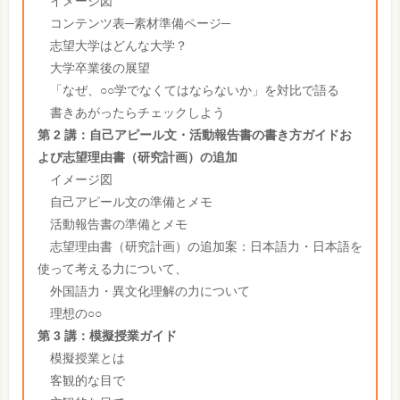
イメージ図
コンテンツ表─素材準備ページ─
志望大学はどんな大学？
大学卒業後の展望
「なぜ、○○学でなくてはならないか」を対比で語る
書きあがったらチェックしよう
第 2 講：自己アピール文・活動報告書の書き方ガイドお
よび志望理由書（研究計画）の追加
イメージ図
自己アピール文の準備とメモ
活動報告書の準備とメモ
志望理由書（研究計画）の追加案：日本語力・日本語を
使って考える力について、
外国語力・異文化理解の力について
理想の○○
第 3 講：模擬授業ガイド
模擬授業とは
客観的な目で